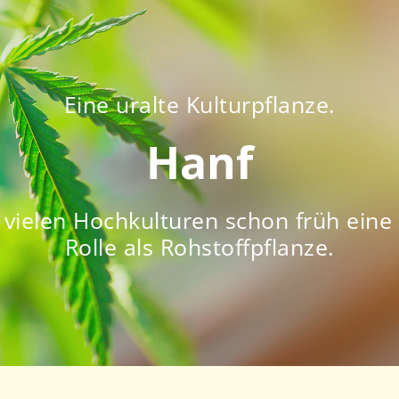
Eine uralte Kulturpflanze.
Hanf
n vielen Hochkulturen schon früh ein
Rolle als Rohstoffpflanze.