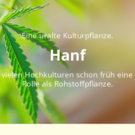
Eine uralte Kulturpflanze.
Hanf
n vielen Hochkulturen schon früh ein
Rolle als Rohstoffpflanze.