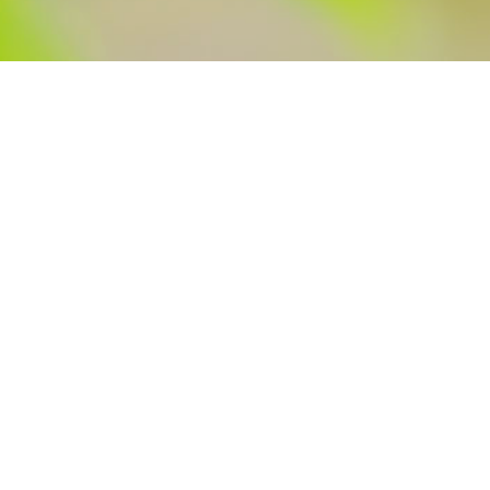
Eine uralte Kulturpflanze.
Hanf
Hanf spielte in vielen
Hochkulturen schon früh eine
entscheidende Rolle als