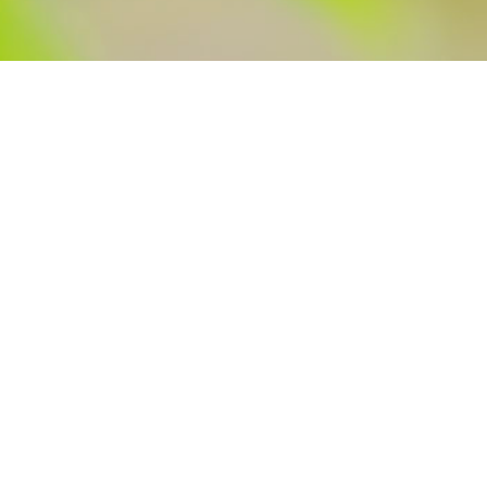
Eine uralte Kulturpflanze.
Hanf
Hanf spielte in vielen
Hochkulturen schon früh eine
entscheidende Rolle als