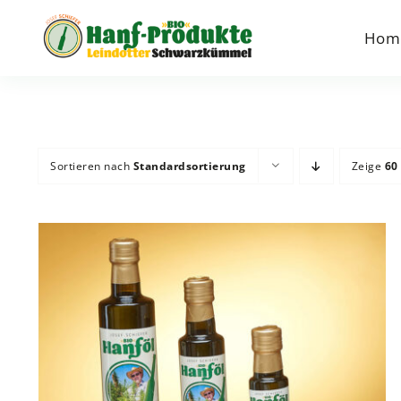
Zum
Inhalt
Hom
springen
Sortieren nach
Standardsortierung
Zeige
60