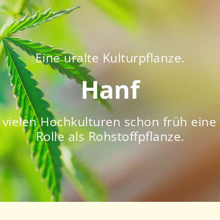
Eine uralte Kulturpflanze.
Hanf
n vielen Hochkulturen schon früh ein
Rolle als Rohstoffpflanze.